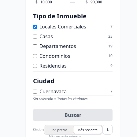
$
$
Tipo de Inmueble
Locales Comerciales
7
Casas
23
Departamentos
19
Condominios
10
Residencias
9
Bungalows
2
Ciudad
Bodegas
1
Cuernavaca
7
Oficinas
1
Sin selección = Todas las ciudades
Buscar
Orden
Por precio
Más reciente
Más reciente primero