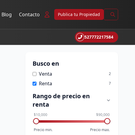
Blog
Contacto
Publica tu Propiedad
527772217584
Busco en
Venta
2
Renta
7
Rango de precio
en
renta
$10,000
$90,000
Precio min.
Precio max.