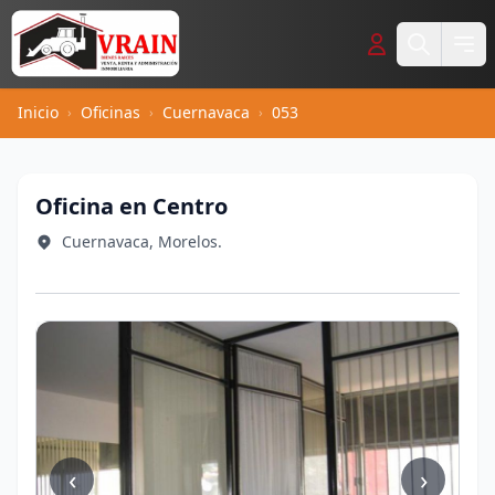
Inicio
Oficinas
Cuernavaca
053
›
›
›
Oficina en Centro
Cuernavaca, Morelos.
‹
›